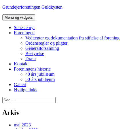
Hop
Grundejerforeningen Guldkysten
til
indhold
Menu og widgets
Seneste nyt
Foreningen
Vedtægter og dokumentation fra stiftelse af forening
Ordensregler og pligter
Generalforsamling
Bestyrelse
Dræn
Kontakt
Foreningens historie
40 års jubilæum
50-års jubilæum
Galleri
Nyttige links
Søg
efter:
Arkiv
maj 2023